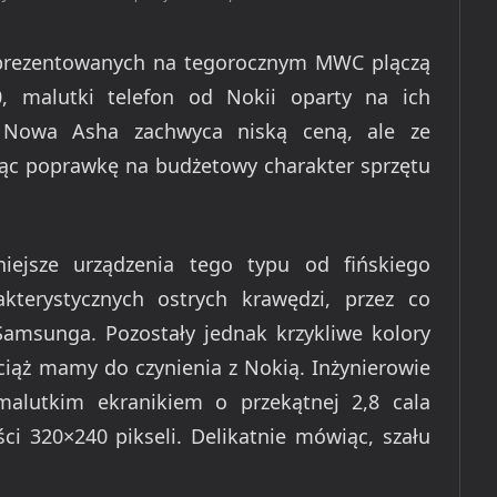
 prezentowanych na tegorocznym MWC plączą
0, malutki telefon od Nokii oparty na ich
. Nowa Asha zachwyca niską ceną, ale ze
orąc poprawkę na budżetowy charakter sprzętu
iejsze urządzenia tego typu od fińskiego
kterystycznych ostrych krawędzi, przez co
ą Samsunga. Pozostały jednak krzykliwe kolory
ąż mamy do czynienia z Nokią. Inżynierowie
alutkim ekranikiem o przekątnej 2,8 cala
ci 320×240 pikseli. Delikatnie mówiąc, szału