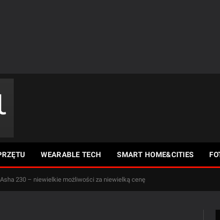
PRZĘTU
WEARABLE TECH
SMART HOME&CITIES
FO
sha 230 – niewielkie możliwości za niewielką cenę