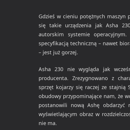
Gdzieś w cieniu potężnych maszyn
się takie urządzenia jak Asha 23
autorskim systemie operacyjnym
specyfikacją techniczną – nawet bi
– jest już gorzej.
Asha 230 nie wygląda jak wcześn
producenta. Zrezygnowano z chara
sprzęt kojarzy się raczej ze stajni
obudowy przypominające nam, że wci
postanowili nową Ashę obdarzyć m
wyświetlającym obraz w rozdzielczoś
nie ma.