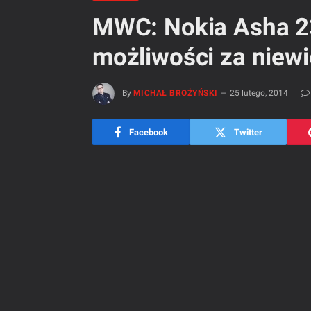
MWC: Nokia Asha 23
możliwości za niewi
By
MICHAŁ BROŻYŃSKI
25 lutego, 2014
Facebook
Twitter