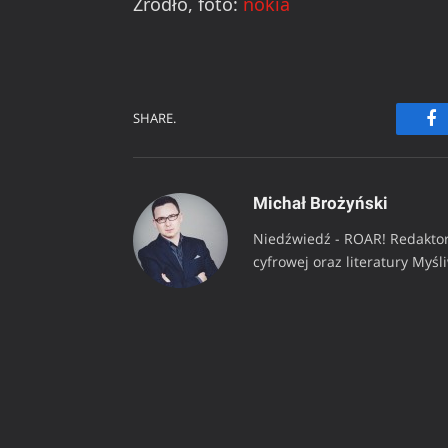
Źródło, foto:
nokia
SHARE.
Fa
Michał Brożyński
Niedźwiedź - ROAR! Redaktor
cyfrowej oraz literatury Myśl