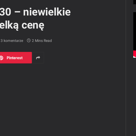
0 – niewielkie
elką cenę
3 komentarze
2 Mins Read
Pinterest