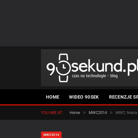
HOME
WIDEO 90SEK
RECENZJE S
»
»
YOU ARE AT:
Home
MWC2014
MWC: Nokia A
MWC2014