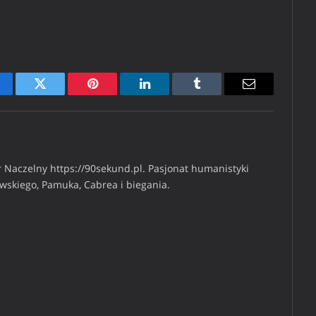
cebook
Twitter
Pinterest
LinkedIn
Tumblr
Email
 Naczelny https://90sekund.pl. Pasjonat humanistyki
iwskiego, Pamuka, Cabrea i biegania.