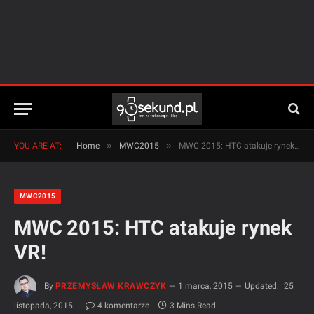
»
»
YOU ARE AT:
Home
MWC2015
MWC 2015: HTC atakuje rynek VR!
MWC2015
MWC 2015: HTC atakuje rynek
VR!
By
PRZEMYSŁAW KRAWCZYK
1 marca, 2015
Updated:
25
listopada, 2015
4 komentarze
3 Mins Read