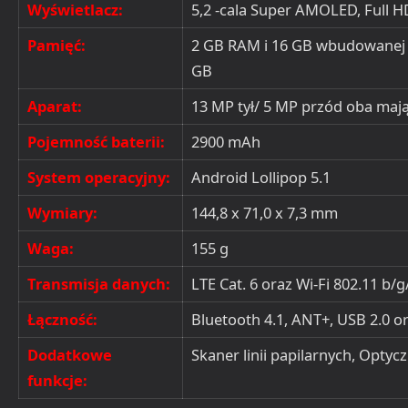
Wyświetlacz:
5,2 -cala Super AMOLED, Full H
Pamięć:
2 GB RAM i 16 GB wbudowanej +
GB
Aparat:
13 MP tył/ 5 MP przód oba mają
Pojemność baterii:
2900 mAh
System operacyjny:
Android Lollipop 5.1
Wymiary:
144,8 x 71,0 x 7,3 mm
Waga:
155 g
Transmisja danych:
LTE Cat. 6 oraz Wi-Fi 802.11 b/g
Łączność:
Bluetooth 4.1, ANT+, USB 2.0 o
Dodatkowe
Skaner linii papilarnych, Optycz
funkcje: