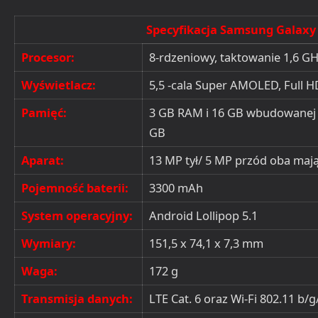
Specyfikacja Samsung Galaxy
Procesor:
8-rdzeniowy, taktowanie 1,6 GH
Wyświetlacz:
5,5 -cala Super AMOLED, Full H
Pamięć:
3 GB RAM i 16 GB wbudowanej +
GB
Aparat:
13 MP tył/ 5 MP przód oba mają
Pojemność baterii:
3300 mAh
System operacyjny:
Android Lollipop 5.1
Wymiary:
151,5 x 74,1 x 7,3 mm
Waga:
172 g
Transmisja danych:
LTE Cat. 6 oraz Wi-Fi 802.11 b/g