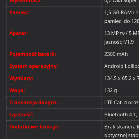
Wyświetlacz:
4,7-cala Supe
Pamięć:
1,5 GB RAM i 
pamięci do 12
Aparat:
13 MP tył/ 5 
jasność f/1,9
Pojemność baterii:
2300 mAh
System operacyjny:
Android Lollip
Wymiary:
134,5 x 65,2 x
Waga:
132 g
Transmisja danych:
LTE Cat. 4 oraz
Łączność:
Bluetooth 4.1,
Dodatkowe funkcje:
Brak skanera l
optycznej stabi