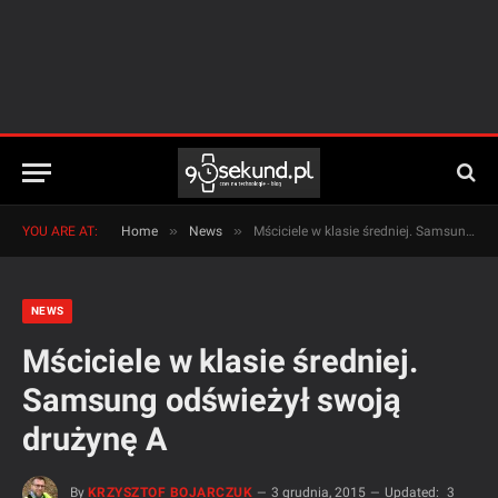
»
»
YOU ARE AT:
Home
News
Mściciele w klasie średniej. Samsung odświeżył swoją drużynę A
NEWS
Mściciele w klasie średniej.
Samsung odświeżył swoją
drużynę A
By
KRZYSZTOF BOJARCZUK
3 grudnia, 2015
Updated:
3