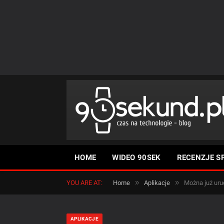
HOME
WIDEO 90SEK
RECENZJE S
»
»
YOU ARE AT:
Home
Aplikacje
Można już uru
APLIKACJE