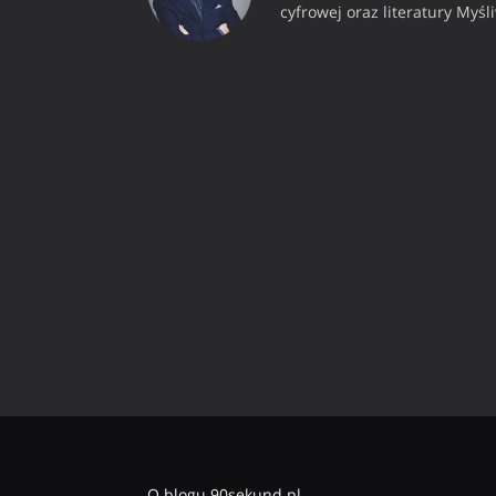
cyfrowej oraz literatury Myśl
O blogu 90sekund.pl