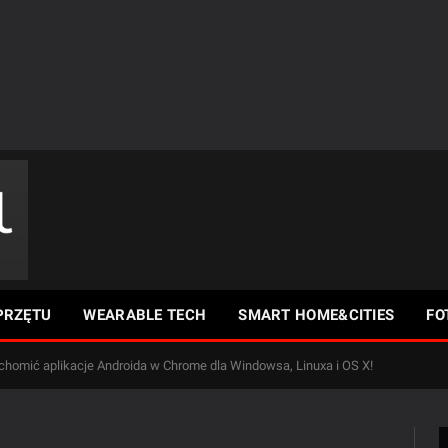
PRZĘTU
WEARABLE TECH
SMART HOME&CITIES
FO
chomić aplikacje Androida w Chrome dla Windowsa, Linuxa i OS X!