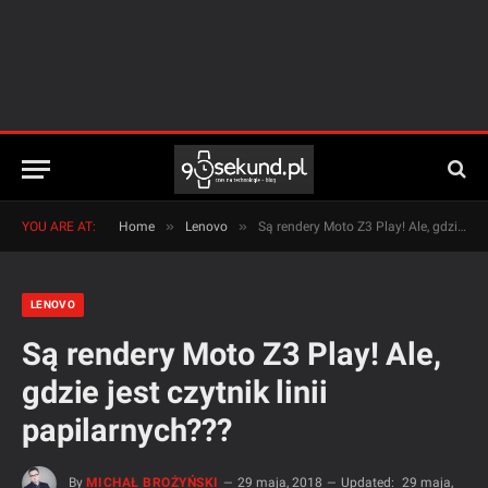
»
»
YOU ARE AT:
Home
Lenovo
Są rendery Moto Z3 Play! Ale, gdzie jest czytnik linii papilarnych???
LENOVO
Są rendery Moto Z3 Play! Ale,
gdzie jest czytnik linii
papilarnych???
By
MICHAŁ BROŻYŃSKI
29 maja, 2018
Updated:
29 maja,