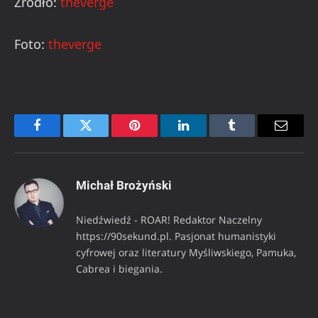
Źródło:
theverge
Foto:
theverge
Facebook
Twitter
Pinterest
LinkedIn
Tumblr
Email
Michał Brożyński
Niedźwiedź - ROAR! Redaktor Naczelny
https://90sekund.pl. Pasjonat humanistyki
cyfrowej oraz literatury Myśliwskiego, Pamuka,
Cabrea i biegania.