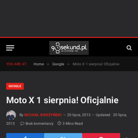
»
»
YOU ARE AT:
Home
Google
Moto X 1 sierpnia! Oficjalnie
GOOGLE
Moto X 1 sierpnia! Oficjalnie
By
MICHAŁ BROŻYŃSKI
20 lipca, 2013
Updated:
20 lipca,
2013
Brak komentarzy
3 Mins Read