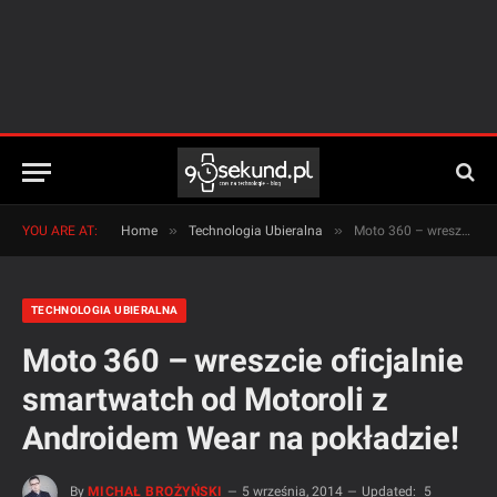
»
»
YOU ARE AT:
Home
Technologia Ubieralna
Moto 360 – wreszcie oficjalnie smartwatch od Motoroli z Androidem Wear na pokładzie!
TECHNOLOGIA UBIERALNA
Moto 360 – wreszcie oficjalnie
smartwatch od Motoroli z
Androidem Wear na pokładzie!
By
MICHAŁ BROŻYŃSKI
5 września, 2014
Updated:
5