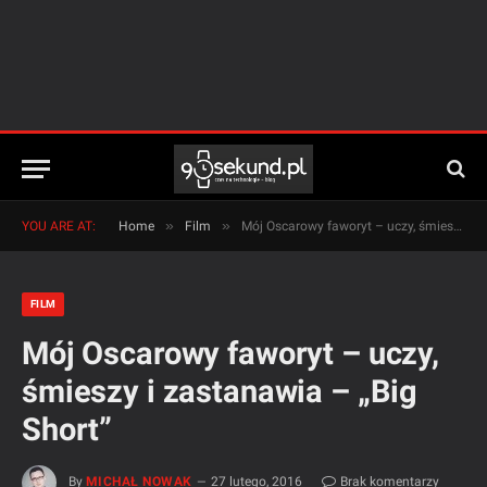
»
»
YOU ARE AT:
Home
Film
Mój Oscarowy faworyt – uczy, śmieszy i zastanawia – „Big Short”
FILM
Mój Oscarowy faworyt – uczy,
śmieszy i zastanawia – „Big
Short”
By
MICHAŁ NOWAK
27 lutego, 2016
Brak komentarzy