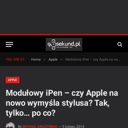
»
»
YOU ARE AT:
Home
Apple
Modułowy iPen – czy Apple na nowo wymyśla stylusa? Tak, tylko… po co?
APPLE
Modułowy iPen – czy Apple na
nowo wymyśla stylusa? Tak,
tylko… po co?
By
MICHAŁ BROŻYŃSKI
5 lutego, 2014