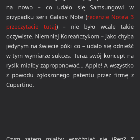
na nowo – co udało się Samsungowi w
przypadku serii Galaxy Note (
recenzję Note’a 3
przeczytacie tutaj
) – nie było wcale takie
oczywiste. Niemniej Koreańczykom – jako chyba
jedynym na świecie póki co – udało się odnieść
w tym wymiarze sukces. Teraz swój koncept na
rysik miałby zaproponować… Apple! A wszystko
z powodu zgłoszonego patentu przez firmę z
Cupertino.
Czym zatem miałby wyróżniać się iPen? Z