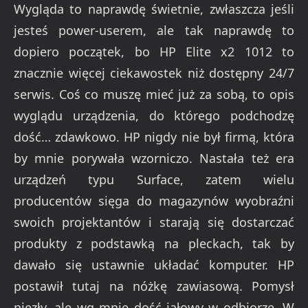
Wygląda to naprawdę świetnie, zwłaszcza jeśli
jesteś power-userem, ale tak naprawdę to
dopiero początek, bo HP Elite x2 1012 to
znacznie więcej ciekawostek niż dostępny 24/7
serwis. Coś co muszę mieć już za sobą, to opis
wyglądu urządzenia, do którego podchodzę
dość… zdawkowo. HP nigdy nie był firmą, która
by mnie porywała wzorniczo. Nastała też era
urządzeń typu Surface, zatem wielu
producentów sięga do magazynów wyobraźni
swoich projektantów i starają się dostarczać
produkty z podstawką na pleckach, tak by
dawało się ustawnie układać komputer. HP
postawił tutaj na nóżkę zawiasową. Pomysł
niezły, ale wg mnie dość jałowy w odbiorze. W