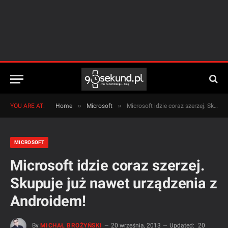
»
»
YOU ARE AT:
Home
Microsoft
Microsoft idzie coraz szerzej. Skupuje już nawet urządzenia z Androidem!
MICROSOFT
Microsoft idzie coraz szerzej.
Skupuje już nawet urządzenia z
Androidem!
By
MICHAŁ BROŻYŃSKI
20 września, 2013
Updated:
20