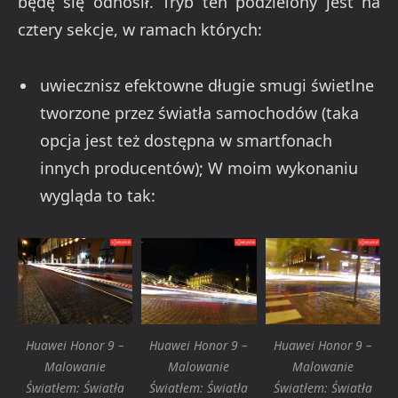
będę się odnosił. Tryb ten podzielony jest na
cztery sekcje, w ramach których:
uwiecznisz efektowne długie smugi świetlne
tworzone przez światła samochodów (taka
opcja jest też dostępna w smartfonach
innych producentów); W moim wykonaniu
wygląda to tak:
Huawei Honor 9 –
Huawei Honor 9 –
Huawei Honor 9 –
Malowanie
Malowanie
Malowanie
Światłem: Światła
Światłem: Światła
Światłem: Światła