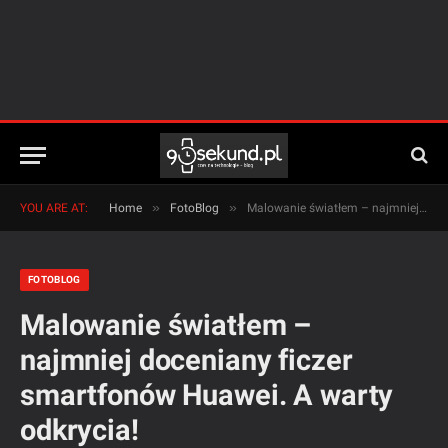
»
»
YOU ARE AT:
Home
FotoBlog
Malowanie światłem – najmniej doceniany ficzer smartfonów Huawei. A warty odkrycia!
FOTOBLOG
Malowanie światłem –
najmniej doceniany ficzer
smartfonów Huawei. A warty
odkrycia!