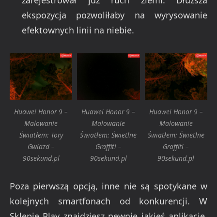
ekspozycja pozwoliłaby na wyrysowanie
efektownych linii na niebie.
Huawei Honor 9 –
Huawei Honor 9 –
Huawei Honor 9 –
Malowanie
Malowanie
Malowanie
Światłem: Tory
Światłem: Świetlne
Światłem: Świetlne
Gwiazd –
Graffiti –
Graffiti –
90sekund.pl
90sekund.pl
90sekund.pl
Poza pierwszą opcją, inne nie są spotykane w
kolejnych smartfonach od konkurencji. W
Sklepie Play znajdziesz pewnie jakieś aplikacje,