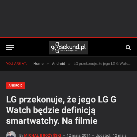
»
»
YOU ARE AT:
Home
Android
LG przekonuje, że jego LG G Watch będzie definicją smartwatchy. Na filmie
ANDROID
LG przekonuje, że jego LG G
Watch będzie definicją
smartwatchy. Na filmie
By
MICHAŁ BROŻYŃSKI
12 maja, 2014
Updated:
12 maja,