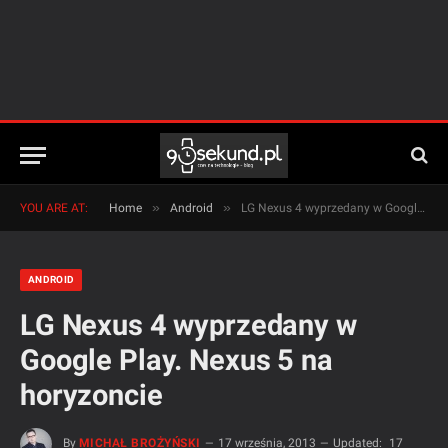
»
»
YOU ARE AT:
Home
Android
LG Nexus 4 wyprzedany w Google Play. Nexus 5 na horyzoncie
ANDROID
LG Nexus 4 wyprzedany w
Google Play. Nexus 5 na
horyzoncie
By
MICHAŁ BROŻYŃSKI
17 września, 2013
Updated:
17