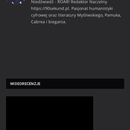
Niedźwiedź - ROAR! Redaktor Naczelny
https://90sekund.pl. Pasjonat humanistyki
cyfrowej oraz literatury Myśliwskiego, Pamuka,
Cabrea i biegania.
WIDEORECENZJE