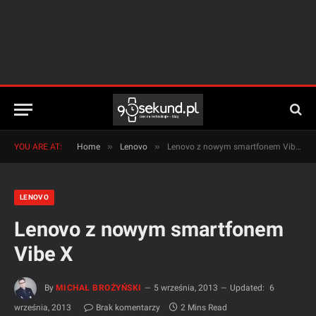
»
»
YOU ARE AT:
Home
Lenovo
Lenovo z nowym smartfonem Vibe X
LENOVO
Lenovo z nowym smartfonem
Vibe X
By
MICHAŁ BROŻYŃSKI
5 września, 2013
Updated:
6
września, 2013
Brak komentarzy
2 Mins Read