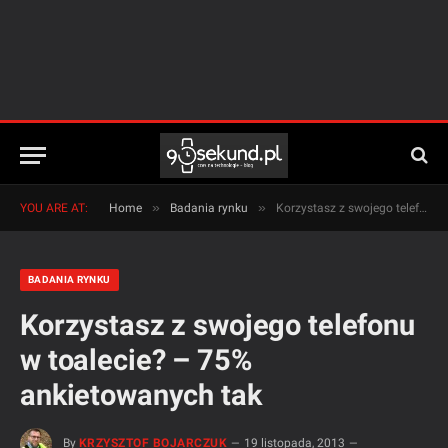
»
»
YOU ARE AT:
Home
Badania rynku
Korzystasz z swojego telefonu w toalecie? – 75% ankietowanych tak
BADANIA RYNKU
Korzystasz z swojego telefonu
w toalecie? – 75%
ankietowanych tak
By
KRZYSZTOF BOJARCZUK
19 listopada, 2013