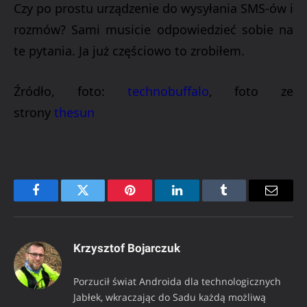
Czy po prostu urządzenie do wysyłania SMS-ów i
rozmów? Sami musicie odpowiedzieć sobie na
te pytania. Ja już częściowo to zrobiłem.
Źródło, foto:
technobuffalo
, foto ze
strony
thesun
Facebook
Twitter
Pinterest
LinkedIn
Tumblr
Email
Krzysztof Bojarczuk
Porzucił świat Androida dla technologicznych
Jabłek, wkraczając do Sadu każdą możliwą