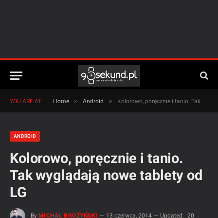
»
»
YOU ARE AT:
Home
Android
Kolorowo, poręcznie i tanio. Tak wyglądają nowe tablety od LG
ANDROID
Kolorowo, poręcznie i tanio.
Tak wyglądają nowe tablety od
LG
By
MICHAŁ BROŻYŃSKI
13 czerwca, 2014
Updated:
20