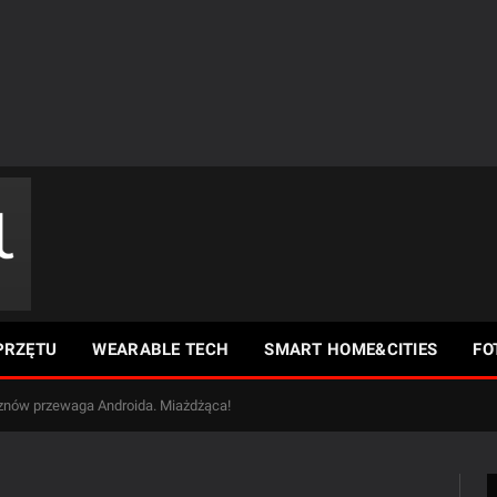
PRZĘTU
WEARABLE TECH
SMART HOME&CITIES
FO
i znów przewaga Androida. Miażdżąca!