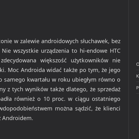
utonie w zalewie androidowych słuchawek, bez
ć. Nie wszystkie urządzenia to hi-endowe HTC
 zdecydowana większość użytkowników nie
O
łki. Moc Androida widać także po tym, że jego
K
go samego kwartału w roku ubiegłym równo o
P
y z tych wyników także dlatego, że sprzedaż
dła również o 10 proc. w ciągu ostatniego
awdopodobieństwem można sądzić, że klienci
 z Androidem.