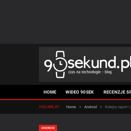
HOME
WIDEO 90SEK
RECENZJE S
»
»
YOU ARE AT:
Home
Android
Kolejny raport 
ANDROID