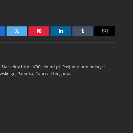
cebook
Twitter
Pinterest
LinkedIn
Tumblr
Email
 Naczelny https://90sekund.pl. Pasjonat humanistyki
iwskiego, Pamuka, Cabrea i biegania.