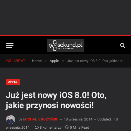
»
»
YOU ARE AT:
Home
Apple
Już jest nowy iOS 8.0! Oto, jakie przynosi nowości!
APPLE
Już jest nowy iOS 8.0! Oto,
jakie przynosi nowości!
By
MICHAŁ BROŻYŃSKI
18 września, 2014
Updated:
18
września, 2014
8 komentarzy
5 Mins Read