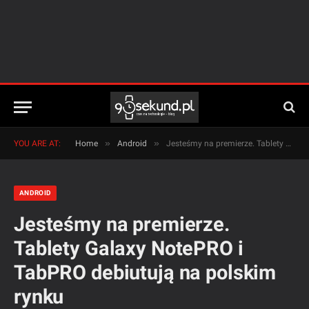
»
»
YOU ARE AT:
Home
Android
Jesteśmy na premierze. Tablety Galaxy NotePRO i TabPRO debiutują na polskim rynku
ANDROID
Jesteśmy na premierze.
Tablety Galaxy NotePRO i
TabPRO debiutują na polskim
rynku