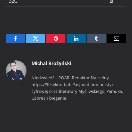
32G
zł
Facebook
Twitter
Pinterest
LinkedIn
Tumblr
Email
Michał Brożyński
Niedźwiedź - ROAR! Redaktor Naczelny
https://90sekund.pl. Pasjonat humanistyki
cyfrowej oraz literatury Myśliwskiego, Pamuka,
Cabrea i biegania.