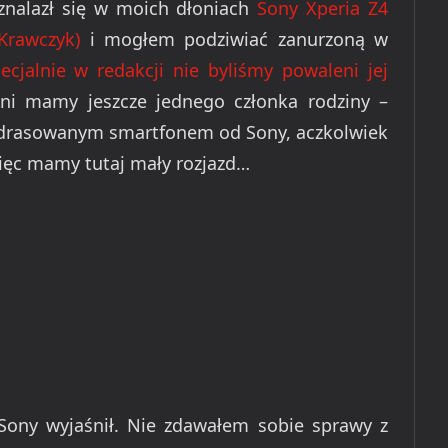
znalazł się w moich dłoniach
Sony Xperia Z4
Krawczyk)
i mogłem podziwiać zanurzoną w
cjalnie w redakcji nie byliśmy powaleni jej
dni mamy jeszcze jednego członka rodziny –
 podrasowanym smartfonem od Sony, aczkolwiek
więc mamy tutaj mały rozjazd…
t Sony wyjaśnił. Nie zdawałem sobie sprawy z