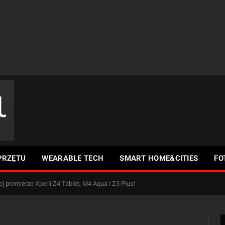
PRZĘTU
WEARABLE TECH
SMART HOME&CITIES
FO
j premierze Xperii Z4 Tablet, M4 Aqua i Z3 Plus!