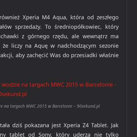
również Xperia M4 Aqua, która od zeszłego
łów sprzedaży. To średniopółkowiec, który
uchawki z górnego rzędu, ale wewnątrz ma
, że liczy na Aquę w nadchodzącym sezonie
rakcji, aby zachęcić Was do przesiadki właśnie
e na targach MWC 2015 w Barcelonie – 90sekund.pl
stała dziś pokazana jest Xperia Z4 Tablet. Jak
ny tablet od Sony, który uderza nie tylko