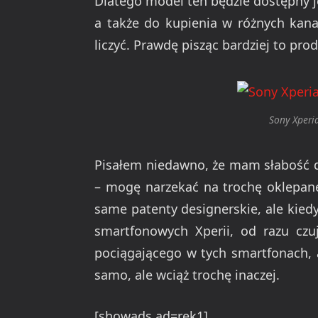
Dlatego model ten będzie dostępny j
a także do kupienia w różnych kana
liczyć. Prawdę pisząc bardziej to pro
Sony Xperi
Pisałem niedawno, że mam słabość do 
– mogę narzekać na trochę oklepane
same patenty designerskie, ale kiedy
smartfonowych Xperii, od razu czuj
pociągającego w tych smartfonach, 
samo, ale wciąż trochę inaczej.
[showads ad=rek1]