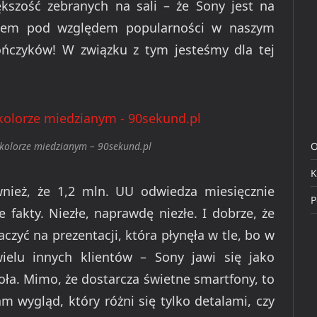
kszość zebranych na sali – że Sony jest na
giem pod względem popularności w naszym
pończyków! W związku z tym jesteśmy dla tej
O
 kolorze miedzianym – 90sekund.pl
K
nież, że 1,2 mln. UU odwiedza miesięcznie
P
 fakty. Niezłe, naprawdę niezłe. I dobrze, że
czyć na prezentacji, która płynęła w tle, bo w
elu innych klientów – Sony jawi się jako
doła. Mimo, że dostarcza świetne smartfony, to
 wygląd, który różni się tylko detalami, czy