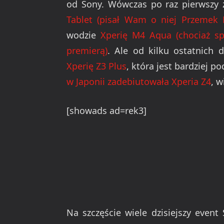
od Sony. Wówczas po raz pierwszy 
Tablet (pisał Wam o niej Przemek 
wodzie
Xperię M4 Aqua (chociaż spe
premierą)
. Ale od kilku ostatnich 
Xperię Z3 Plus
, która jest bardziej
w Japonii zadebiutowała Xperia Z4
, 
[showads ad=rek3]
Na szczęście wiele dzisiejszy even