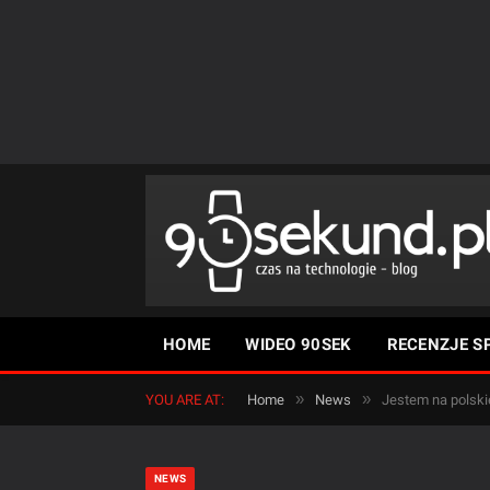
HOME
WIDEO 90SEK
RECENZJE S
»
»
YOU ARE AT:
Home
News
Jestem na polskie
NEWS