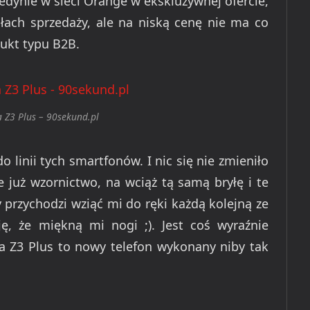
edynie w sieci Orange w ekskluzywnej ofercie,
łach sprzedaży, ale na niską cenę nie ma co
dukt typu B2B.
a Z3 Plus – 90sekund.pl
linii tych smartfonów. I nic się nie zmieniło
 już wzornictwo, na wciąż tą samą bryłę i te
 przychodzi wziąć mi do ręki każdą kolejną ze
ę, że miękną mi nogi ;). Jest coś wyraźnie
a Z3 Plus to nowy telefon wykonany niby tak