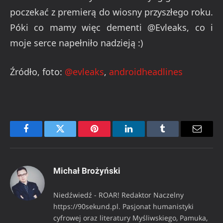
poczekać z premierą do wiosny przyszłego roku.
Póki co mamy więc dementi @Evleaks, co i
moje serce napełniło nadzieją :)
Źródło, foto:
@evleaks
,
androidheadlines
Facebook
Twitter
Pinterest
LinkedIn
Tumblr
Email
Michał Brożyński
Niedźwiedź - ROAR! Redaktor Naczelny
https://90sekund.pl. Pasjonat humanistyki
cyfrowej oraz literatury Myśliwskiego, Pamuka,