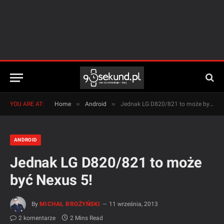
»
»
YOU ARE AT:
Home
Android
Jednak LG D820/821 to może być Nexus 5!
ANDROID
Jednak LG D820/821 to może
być Nexus 5!
By
MICHAŁ BROŻYŃSKI
11 września, 2013
2 komentarze
2 Mins Read