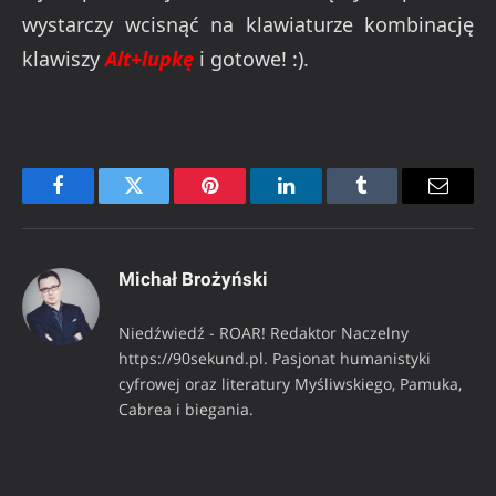
wystarczy wcisnąć na klawiaturze kombinację
klawiszy
Alt+lupkę
i gotowe! :).
Facebook
Twitter
Pinterest
LinkedIn
Tumblr
Email
Michał Brożyński
Niedźwiedź - ROAR! Redaktor Naczelny
https://90sekund.pl. Pasjonat humanistyki
cyfrowej oraz literatury Myśliwskiego, Pamuka,
Cabrea i biegania.