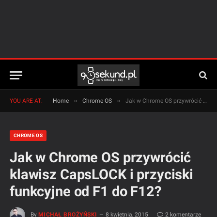
»
»
YOU ARE AT:
Home
Chrome OS
Jak w Chrome OS przywrócić klawisz CapsLOCK i przyciski funkcyjne od F1 do F12?
CHROME OS
Jak w Chrome OS przywrócić
klawisz CapsLOCK i przyciski
funkcyjne od F1 do F12?
By
MICHAŁ BROŻYŃSKI
8 kwietnia, 2015
2 komentarze