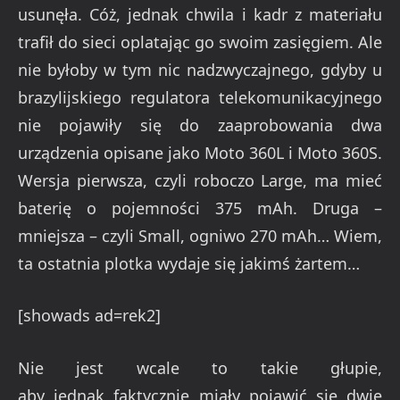
usunęła. Cóż, jednak chwila i kadr z materiału
trafił do sieci oplatając go swoim zasięgiem. Ale
nie byłoby w tym nic nadzwyczajnego, gdyby u
brazylijskiego regulatora telekomunikacyjnego
nie pojawiły się do zaaprobowania dwa
urządzenia opisane jako Moto 360L i Moto 360S.
Wersja pierwsza, czyli roboczo Large, ma mieć
baterię o pojemności 375 mAh. Druga –
mniejsza – czyli Small, ogniwo 270 mAh… Wiem,
ta ostatnia plotka wydaje się jakimś żartem…
[showads ad=rek2]
Nie jest wcale to takie głupie,
aby jednak faktycznie miały pojawić się dwie