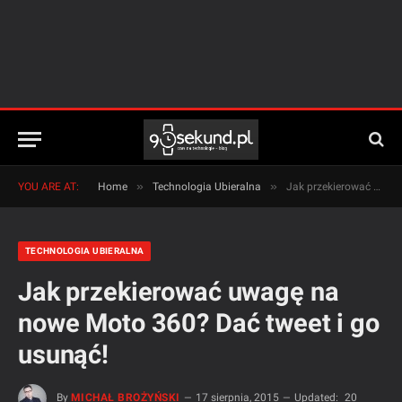
»
»
YOU ARE AT:
Home
Technologia Ubieralna
Jak przekierować uwagę na nowe Moto 360? Dać tweet i go usunąć!
TECHNOLOGIA UBIERALNA
Jak przekierować uwagę na
nowe Moto 360? Dać tweet i go
usunąć!
By
MICHAŁ BROŻYŃSKI
17 sierpnia, 2015
Updated:
20