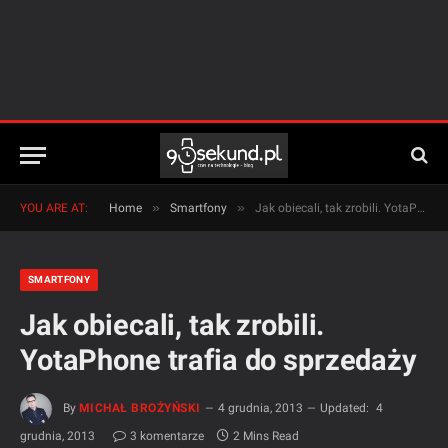
»
»
YOU ARE AT:
Home
Smartfony
Jak obiecali, tak zrobili. YotaPhone trafia do sprzedaży
SMARTFONY
Jak obiecali, tak zrobili.
YotaPhone trafia do sprzedaży
By
MICHAŁ BROŻYŃSKI
4 grudnia, 2013
Updated:
4
grudnia, 2013
3 komentarze
2 Mins Read