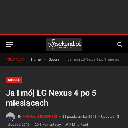
»
»
YOU ARE AT:
Home
Google
Ja i mój LG Nexus 4 po 5 miesiącach
GOOGLE
Ja i mój LG Nexus 4 po 5
miesiącach
By
MICHAŁ BROŻYŃSKI
28 października, 2013
Updated:
3
listopada, 2013
5 komentarzy
7 Mins Read