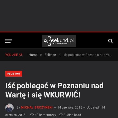
»
»
YOU ARE AT:
Home
Felieton
Iść pobiegać w Poznaniu nad Wartę i się WKURWIĆ!
FELIETON
Iść pobiegać w Poznaniu nad
Wartę i się WKURWIĆ!
By
MICHAŁ BROŻYŃSKI
14 czerwca, 2015
Updated:
14
czerwca, 2015
10 komentarzy
3 Mins Read