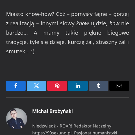
Miasto know-how? Cóż – pomysły fajne – gorzej
z realizacją – innymi słowy
know
ujdzie,
how
nie
bardzo… A mamy takie piękne biegowe
tradycje, tyle się dzieje, kurczę żal, straszny żal i
smutek… :(.
Facebook
Twitter
Pinterest
LinkedIn
Tumblr
Email
Michał Brożyński
Niedźwiedź - ROAR! Redaktor Naczelny
https://90sekund.pl. Pasjonat humanistyki