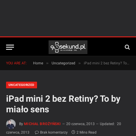
»
»
YOU ARE AT:
Home
Uncategorized
iPad mini 2 bez Retiny? To by miało sens
UNCATEGORIZED
iPad mini 2 bez Retiny? To by
miało sens
By
MICHAŁ BROŻYŃSKI
20 czerwca, 2013
Updated:
20
czerwca, 2013
Brak komentarzy
2 Mins Read