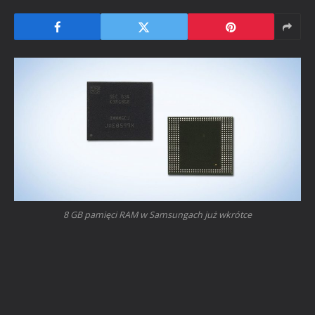
8 GB pamięci RAM w Samsungach już wkrótce