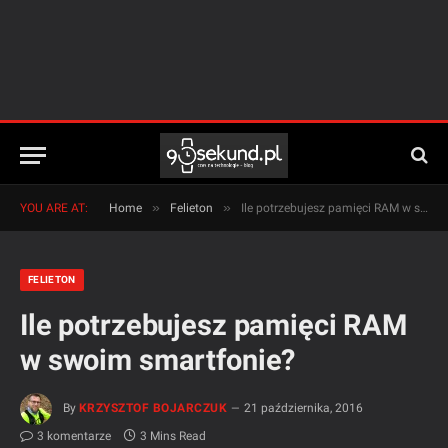
»
»
YOU ARE AT:
Home
Felieton
Ile potrzebujesz pamięci RAM w swoim smartfonie?
FELIETON
Ile potrzebujesz pamięci RAM
w swoim smartfonie?
By
KRZYSZTOF BOJARCZUK
21 października, 2016
3 komentarze
3 Mins Read