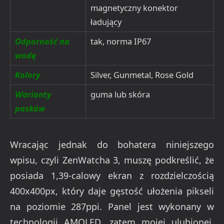
magnetyczny konektor
ładujący
Odporność na
tak, norma IP67
wodę
Kolory
Silver, Gunmetal, Rose Gold
Warianty
guma lub skóra
pasków
Wracając jednak do bohatera niniejszego
wpisu, czyli ZenWatcha 3, muszę podkreślić, że
posiada 1,39-calowy ekran z rozdzielczością
400x400px, który daje gęstość ułożenia pikseli
na poziomie 287ppi. Panel jest wykonany w
technologii AMOLED, zatem mojej ulubionej,