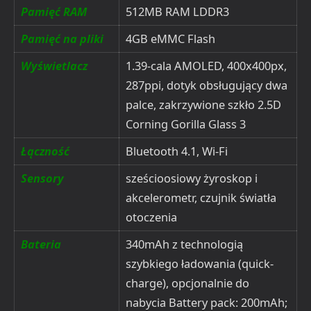
Pamięć RAM
512MB RAM LDDR3
Pamięć na pliki
4GB eMMC Flash
Wyświetlacz
1.39-cala AMOLED, 400x400px,
287ppi, dotyk obsługujący dwa
palce, zakrzywione szkło 2.5D
Corning Gorilla Glass 3
Łączność
Bluetooth 4.1, Wi-Fi
Sensory
sześcioosiowy żyroskop i
akcelerometr, czujnik światła
otoczenia
Bateria
340mAh z technologią
szybkiego ładowania (quick-
charge), opcjonalnie do
nabycia Battery pack: 200mAh;