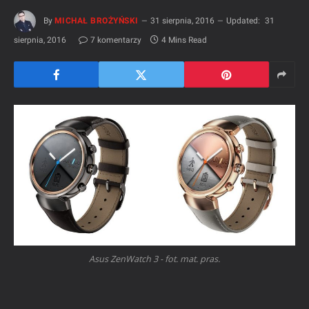
By
MICHAŁ BROŻYŃSKI
31 sierpnia, 2016
Updated:
31
sierpnia, 2016
7 komentarzy
4 Mins Read
Asus ZenWatch 3 - fot. mat. pras.