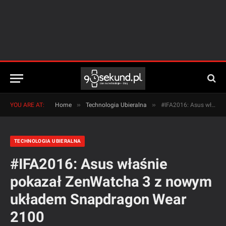
»
»
YOU ARE AT:
Home
Technologia Ubieralna
#IFA2016: Asus właśnie pokazał ZenWatcha 3 z nowym układem Snapdragon Wear 2100
TECHNOLOGIA UBIERALNA
#IFA2016: Asus właśnie
pokazał ZenWatcha 3 z nowym
układem Snapdragon Wear
2100