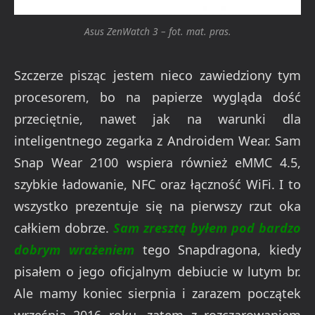
Asus ZenWatch 3 – fot. mat. pras.
Szczerze pisząc jestem nieco zawiedziony tym
procesorem, bo na papierze wygląda dość
przeciętnie, nawet jak na warunki dla
inteligentnego zegarka z Androidem Wear. Sam
Snap Wear 2100 wspiera również eMMC 4.5,
szybkie ładowanie, NFC oraz łączność WiFi. I to
wszystko prezentuje się na pierwszy rzut oka
całkiem dobrze.
Sam zresztą byłem pod bardzo
dobrym wrażeniem
tego Snapdragona, kiedy
pisałem o jego oficjalnym debiucie w lutym br.
Ale mamy koniec sierpnia i zarazem początek