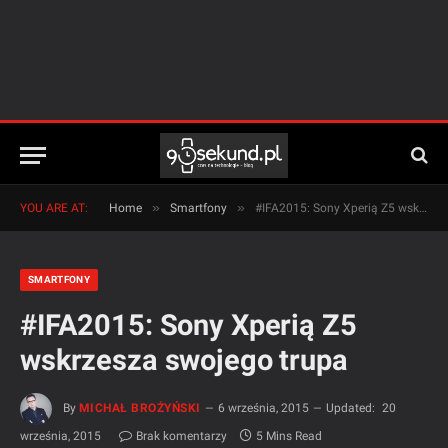
»
»
YOU ARE AT:
Home
Smartfony
#IFA2015: Sony Xperią Z5 wskrzesza swojego trupa
SMARTFONY
#IFA2015: Sony Xperią Z5
wskrzesza swojego trupa
By
MICHAŁ BROŻYŃSKI
6 września, 2015
Updated:
20
września, 2015
Brak komentarzy
5 Mins Read