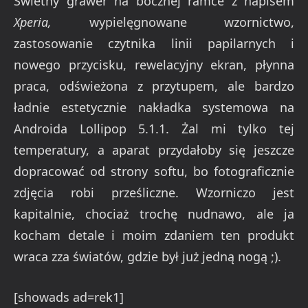
Świetny grawer na bocznej ramce z napisem
Xperia,
wypielęgnowane wzornictwo,
zastosowanie czytnika linii papilarnych i
nowego przycisku, rewelacyjny ekran, płynna
praca, odświeżona z przytupem, ale bardzo
ładnie estetycznie nakładka systemowa na
Androida Lollipop 5.1.1. Żal mi tylko tej
temperatury, a aparat przydałoby się jeszcze
dopracować od strony softu, bo fotograficznie
zdjęcia robi prześliczne. Wzorniczo jest
kapitalnie, chociaż trochę nudnawo, ale ja
kocham detale i moim zdaniem ten produkt
wraca zza światów, gdzie był już jedną nogą ;).
[showads ad=rek1]