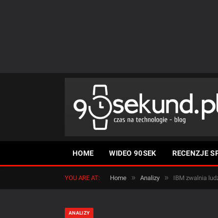
HOME
WIDEO 90SEK
RECENZJE S
»
»
YOU ARE AT:
Home
Analizy
IBM zwalnia ludz
ANALIZY