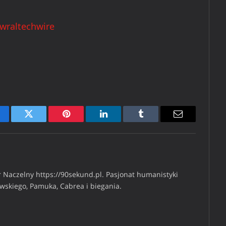
wraltechwire
cebook
Twitter
Pinterest
LinkedIn
Tumblr
Email
 Naczelny https://90sekund.pl. Pasjonat humanistyki
iwskiego, Pamuka, Cabrea i biegania.