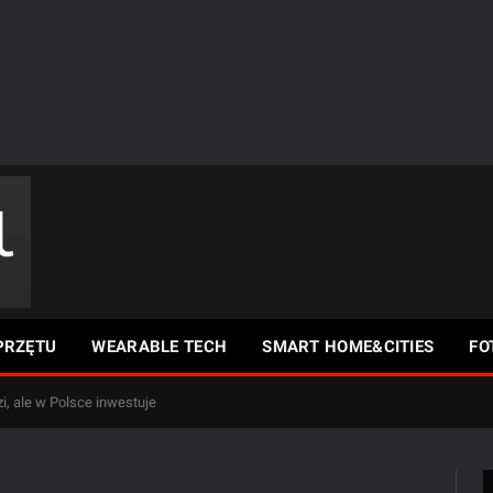
PRZĘTU
WEARABLE TECH
SMART HOME&CITIES
FO
i, ale w Polsce inwestuje