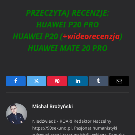
PRZECZYTAJ RECENZJE:
HUAWEI P20 PRO
HUAWEI P20
(
+wideorecenzja
)
HUAWEI MATE 20 PRO
Facebook
Twitter
Pinterest
LinkedIn
Tumblr
Email
Michał Brożyński
Niedźwiedź - ROAR! Redaktor Naczelny
https://90sekund.pl. Pasjonat humanistyki
cyfrowej oraz literatury Myśliwskiego, Pamuka,