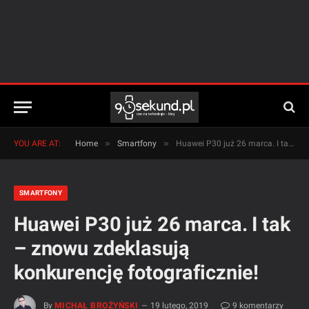
»
»
YOU ARE AT:
Home
Smartfony
Huawei P30 już 26 marca. I tak – znowu zdeklasują konkurencję fotograficznie!
SMARTFONY
Huawei P30 już 26 marca. I tak
– znowu zdeklasują
konkurencję fotograficznie!
By
MICHAŁ BROŻYŃSKI
19 lutego, 2019
9 komentarzy