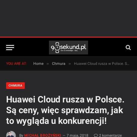
»
»
YOU ARE AT:
Home
Chmura
Huawei Cloud rusza w Polsce. Są ceny, więc sprawdzam, jak to wygląda u konkurencji!
CHMURA
Huawei Cloud rusza w Polsce.
Są ceny, więc sprawdzam, jak
to wygląda u konkurencji!
By
MICHAŁ BROŻYŃSKI
7 maja, 2018
2 komentarze