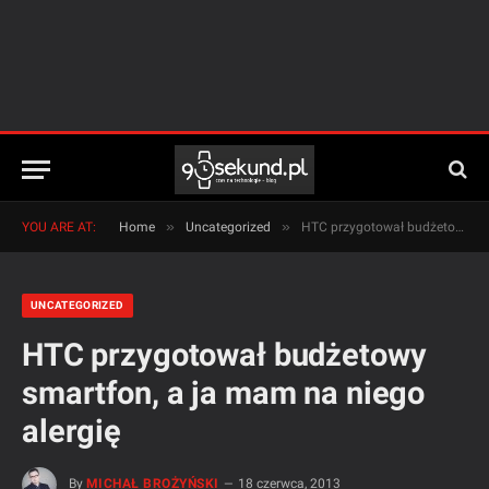
»
»
YOU ARE AT:
Home
Uncategorized
HTC przygotował budżetowy smartfon, a ja mam na niego alergię
UNCATEGORIZED
HTC przygotował budżetowy
smartfon, a ja mam na niego
alergię
By
MICHAŁ BROŻYŃSKI
18 czerwca, 2013