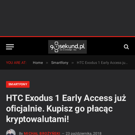
»
»
YOU ARE AT:
Home
Smartfony
HTC Exodus 1 Early Access już oficjalnie. Kupisz go płacąc kryptowalutami!
SMARTFONY
HTC Exodus 1 Early Access już
oficjalnie. Kupisz go płacąc
kryptowalutami!
By
MICHAŁ BROŻYŃSKI
23 października, 2018