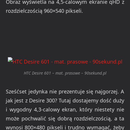
Obraz wyświetla na 4,5-calowym ekranie qHD z
rozdzielczością 960×540 pikseli.
HTC Desire 601 – mat. prasowe – 90sekund.pl
Sześćset jedynka nie prezentuje się najgorzej. A
jak jest z Desire 300? Tutaj dostajemy dość duży
i wygodny 4,3-calowy ekran, który niestety nie
może pochwalić się dobrą rozdzielczością, a ta
wynosi 800×480 pikseli i trudno wymagać, żeby