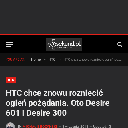
»
»
YOU ARE AT:
Home
HTC
HTC chce znowu rozniecić ogień pożądania. Oto Desire 601 i Desire 300
HTC
HTC chce znowu rozniecić
ogień pożądania. Oto Desire
601 i Desire 300
By
MICHAŁ BROŻYŃSKI
3 września, 2013
Updated:
3