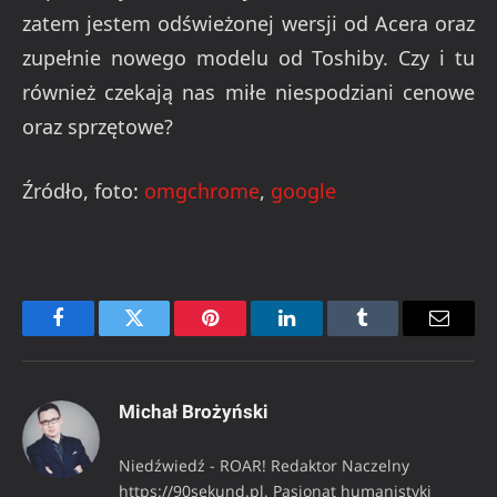
zatem jestem odświeżonej wersji od Acera oraz
zupełnie nowego modelu od Toshiby. Czy i tu
również czekają nas miłe niespodziani cenowe
oraz sprzętowe?
Źródło, foto:
omgchrome
,
google
Facebook
Twitter
Pinterest
LinkedIn
Tumblr
Email
Michał Brożyński
Niedźwiedź - ROAR! Redaktor Naczelny
https://90sekund.pl. Pasjonat humanistyki