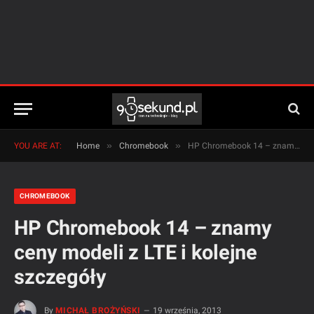
»
»
YOU ARE AT:
Home
Chromebook
HP Chromebook 14 – znamy ceny modeli z LTE i kolejne szczegóły
CHROMEBOOK
HP Chromebook 14 – znamy
ceny modeli z LTE i kolejne
szczegóły
By
MICHAŁ BROŻYŃSKI
19 września, 2013