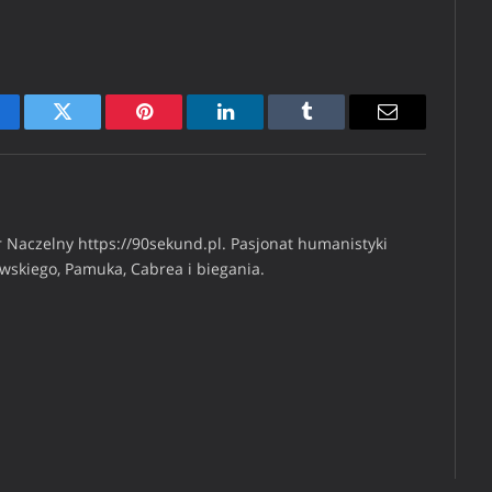
cebook
Twitter
Pinterest
LinkedIn
Tumblr
Email
 Naczelny https://90sekund.pl. Pasjonat humanistyki
iwskiego, Pamuka, Cabrea i biegania.