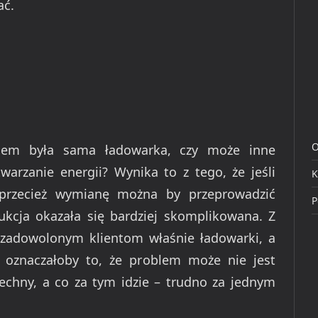
ać.
O
emem była sama ładowarka, czy może inne
warzanie energii? Wynika to z tego, że jeśli
K
 przecież wymianę można by przeprowadzić
P
kcja okazała się bardziej skomplikowana. Z
ezadowolonym klientom właśnie ładowarki, a
 oznaczałoby to, że problem może nie jest
chny, a co za tym idzie – trudno za jednym