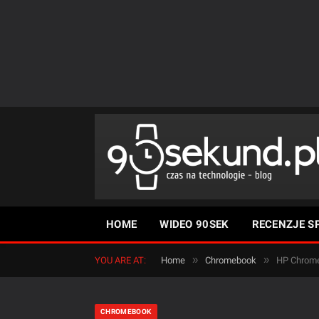
HOME
WIDEO 90SEK
RECENZJE S
»
»
YOU ARE AT:
Home
Chromebook
HP Chrome
CHROMEBOOK