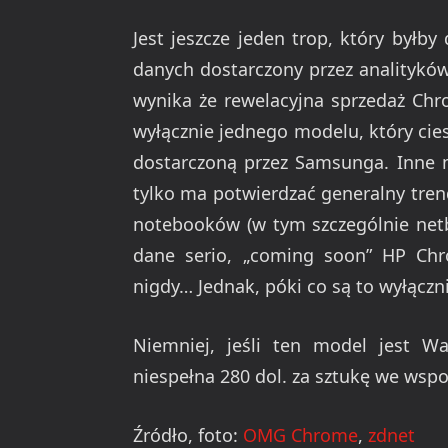
Jest jeszcze jeden trop, który byłb
danych dostarczony przez analityków
wynika że rewelacyjna sprzedaż Ch
wyłącznie jednego modelu, który cie
dostarczoną przez Samsunga. Inne m
tylko ma potwierdzać generalny tren
notebooków (w tym szczególnie netb
dane serio, „coming soon” HP Ch
nigdy… Jednak, póki co są to wyłącz
Niemniej, jeśli ten model jest W
niespełna 280 dol. za sztukę we wsp
Źródło, foto:
OMG Chrome
,
zdnet