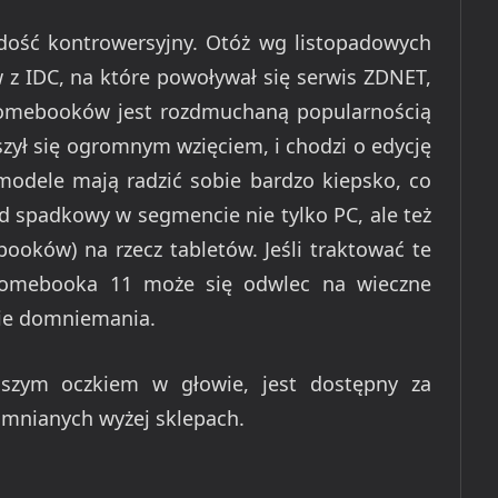
y dość kontrowersyjny. Otóż wg listopadowych
 z IDC, na które powoływał się serwis ZDNET,
romebooków jest rozdmuchaną popularnością
szył się ogromnym wzięciem, i chodzi o edycję
odele mają radzić sobie bardzo kiepsko, co
d spadkowy w segmencie nie tylko PC, ale też
ooków) na rzecz tabletów. Jeśli traktować te
romebooka 11 może się odwlec na wieczne
nie domniemania.
aszym oczkiem w głowie, jest dostępny za
omnianych wyżej sklepach.