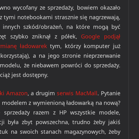
wno wycofany ze sprzedaży, bowiem okazało
 z tymi notebookami strasznie się nagrzewają,
innych szkód/obrażeń, na które mogą być
rzęt szybko zniknął z półek,
Google podjął
ymianę ładowarek
tym, którzy komputer już
skorzystają), a na jego stronie nieprzerwanie
 modelu, że niebawem powróci do sprzedaży.
iąż jest dostępny.
ki Amazon
, a drugim
serwis MacMall
. Pytanie
st modelem z wymienioną ładowarką na nową?
ze sprzedaży razem z HP wszystkie modele,
ji była zbyt powszechna, trudno żeby jakiś
ztuk na swoich stanach magazynowych, żeby