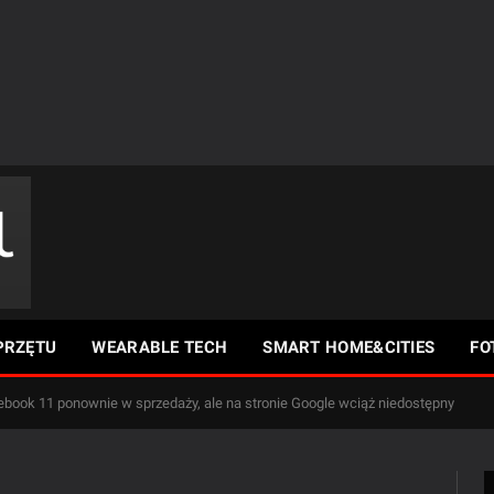
PRZĘTU
WEARABLE TECH
SMART HOME&CITIES
FO
book 11 ponownie w sprzedaży, ale na stronie Google wciąż niedostępny