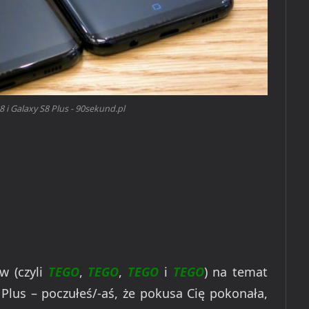
 i Galaxy S8 Plus - 90sekund.pl
w (czyli
TEGO
,
TEGO
,
TEGO
i
TEGO
) na temat
Plus – poczułeś/-aś, że pokusa Cię pokonała,