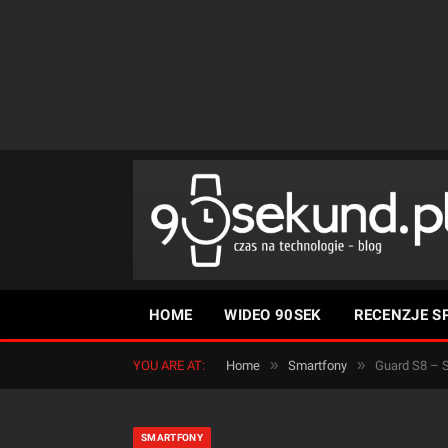
HOME
WIDEO 90SEK
RECENZJE S
»
»
YOU ARE AT:
Home
Smartfony
Guard S8 – 
SMARTFONY