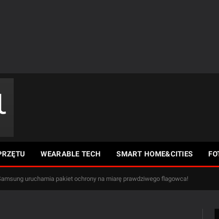
PRZĘTU
WEARABLE TECH
SMART HOME&CITIES
FO
Samsung uruchamia pakiet ochrony na miarę prawdziwego flagowca!