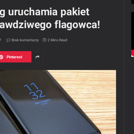
g uruchamia pakiet
rawdziwego flagowca!
7
Brak komentarzy
2 Mins Read
Pinterest