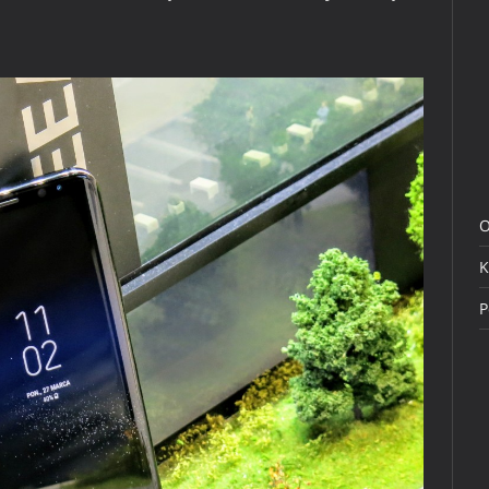
O
K
P