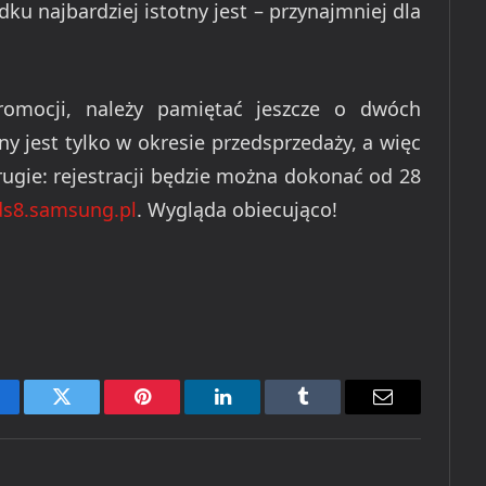
ku najbardziej istotny jest – przynajmniej dla
romocji, należy pamiętać jeszcze o dwóch
ny jest tylko w okresie przedsprzedaży, a więc
drugie: rejestracji będzie można dokonać od 28
s8.samsung.pl
. Wygląda obiecująco!
cebook
Twitter
Pinterest
LinkedIn
Tumblr
Email