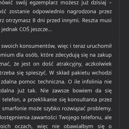
ówić swój egzemplarz możesz już dzisiaj –
wość zostanie odpowiednio nagrodzona przez
 otrzymasz 8 dni przed innymi. Reszta musi
t jednak COŚ jeszcze…
 swoich konsumentów, więc i teraz uruchomił
emium dla osób, które zdecydują się na zakup
nać, że jest on dość atrakcyjny, aczkolwiek
trzeba się spieszyć. W skład pakietu wchodzi
 zdalna pomoc techniczna. O ile infolinia nie
zdalna już tak. Nie zawsze bowiem da się
telefon, a przeklikanie się konsultanta przez
smarfonie może szybko rozwiązać problemy.
ostępnienia zawartości Twojego telefonu, ale
woich oczach, więc nie obawiałbym się o