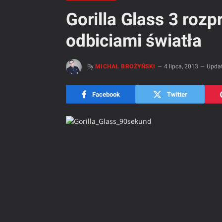
Gorilla Glass 3 rozpr
odbiciami światła
By
MICHAŁ BROŻYŃSKI
4 lipca, 2013
Updat
Facebook
Twitter