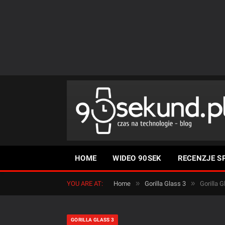
HOME
WIDEO 90SEK
RECENZJE S
»
»
YOU ARE AT:
Home
Gorilla Glass 3
Gorilla G
GORILLA GLASS 3