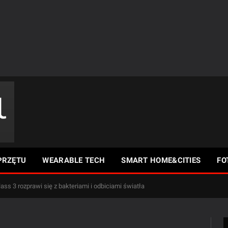
PRZĘTU
WEARABLE TECH
SMART HOME&CITIES
FO
lass 3 rozprawi się z bakteriami i odbiciami światła