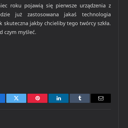
ec roku pojawią się pierwsze urządzenia z
dzie już zastosowana jakaś technologia
k skuteczna jakby chcieliby tego twórcy szkła.
d czym myśleć.
cebook
Twitter
Pinterest
LinkedIn
Tumblr
Email