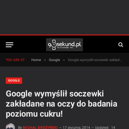
»
»
YOU ARE AT:
Home
Google
Google wymyślił soczewki zakładane na oczy do badania poziomu cukru!
GOOGLE
Google wymyślił soczewki
zakładane na oczy do badania
poziomu cukru!
By
MICHAŁ BROŻYŃSKI
17 stycznia, 2014
Updated:
14