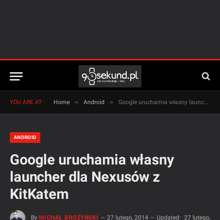
»
»
YOU ARE AT:
Home
Android
Google uruchamia własny launcher dla Nexusów z KitKatem
ANDROID
Google uruchamia własny
launcher dla Nexusów z
KitKatem
By
MICHAŁ BROŻYŃSKI
27 lutego, 2014
Updated:
27 lutego,