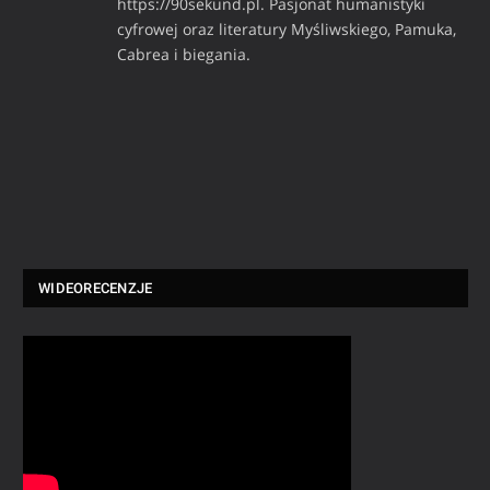
https://90sekund.pl. Pasjonat humanistyki
cyfrowej oraz literatury Myśliwskiego, Pamuka,
Cabrea i biegania.
WIDEORECENZJE