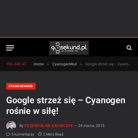
»
»
YOU ARE AT:
Home
CyanogenMod
Google strzeż się – Cyanogen rośnie w siłę!
CYANOGENMOD
Google strzeż się – Cyanogen
rośnie w siłę!
By
PRZEMYSŁAW KRAWCZYK
24 marca, 2015
5 komentarzy
2 Mins Read