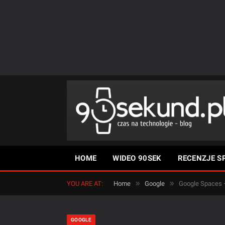
HOME
WIDEO 90SEK
RECENZJE S
»
»
YOU ARE AT:
Home
Google
Google Spaces –
GOOGLE