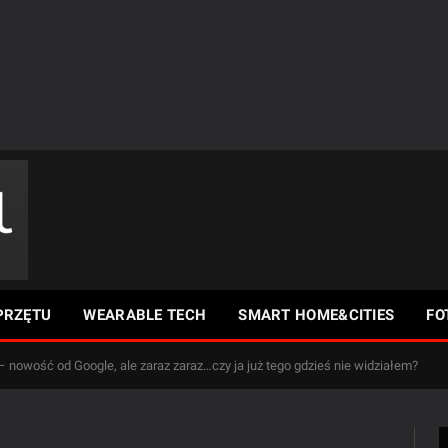
PRZĘTU
WEARABLE TECH
SMART HOME&CITIES
FO
 nowość od Google, ale zaraz zaraz…czy ja już tego gdzieś nie widziałem?