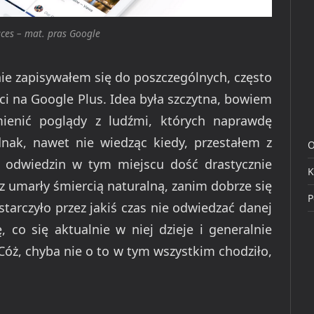
ces – mat. pras Google
nie zapisywałem się do poszczególnych, często
i na Google Plus. Idea była szczytna, bowiem
enić poglądy z ludźmi, których naprawdę
nak, nawet nie wiedząc kiedy, przestałem z
O
h odwiedzin w tym miejscu dość drastycznie
K
z umarły śmiercią naturalną, zanim dobrze się
P
ystarczyło przez jakiś czas nie odwiedzać danej
, co się aktualnie w niej dzieje i generalnie
 Cóż, chyba nie o to w tym wszystkim chodziło,