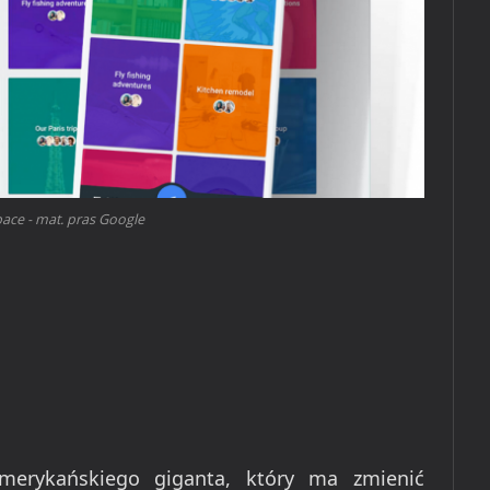
ace - mat. pras Google
amerykańskiego giganta, który ma zmienić