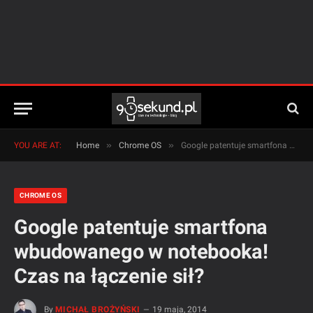
»
»
YOU ARE AT:
Home
Chrome OS
Google patentuje smartfona wbudowanego w notebooka! Czas na łączenie sił?
CHROME OS
Google patentuje smartfona
wbudowanego w notebooka!
Czas na łączenie sił?
By
MICHAŁ BROŻYŃSKI
19 maja, 2014