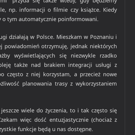
 mi” przyda się także wtedy, gdy będziemy
, np. informacji o filmie czy książce. Kiedy
my o tym automatycznie poinformowani.
ługi działają w Polsce. Mieszkam w Poznaniu i
ej powiadomień otrzymuję, jednak niektórych
ażby wyświetlających się niezwykle rzadko
leję także nad brakiem integracji usługi z
bo często z niej korzystam, a przecież nowe
liwość planowania trasy z wykorzystaniem
eszcze wiele do życzenia, to i tak często się
Czekam więc dość entuzjastycznie (chociaż z
ystkie funkcje będą u nas dostępne.