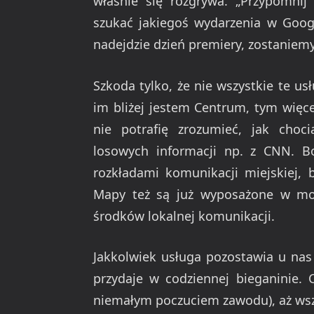
właśnie się rozgrywa. „Przypomnij
szukać jakiegoś wydarzenia w Google
nadejdzie dzień premiery, zostanie
Szkoda tylko, że nie wszystkie te us
im bliżej jestem Centrum, tym więc
nie potrafię zrozumieć, jak choci
losowych informacji np. z CNN. Bo
rozkładami komunikacji miejskiej, 
Mapy też są już wyposażone w moż
środków lokalnej komunikacji.
Jakkolwiek usługa pozostawia u nas j
przydaje w codziennej bieganinie. 
niemałym poczuciem zawodu), aż wsz