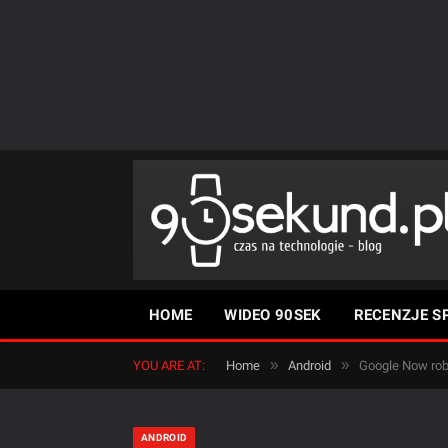
HOME
WIDEO 90SEK
RECENZJE S
»
»
YOU ARE AT:
Home
Android
Google Now robi
ANDROID