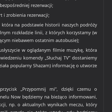
ezpośredniej rezerwacji;
 i zrobienia rezerwacji;
, która na podstawie historii naszych podróży
nym rozkładzie linii, z których korzystamy (w
jącym niebawem ostatnim autobusie);
i usłyszycie w oglądanym filmie muzykę, która
wiedzeniu komendy „Słuchaj TV” dostaniemy
działa popularny Shazam) informację o utworze
rzycisk „Przypomnij mi”, dzięki czemu o
anelu Now będziemy na bieżąco informowani,
kcji, np. o aktualnych wynikach meczu, który