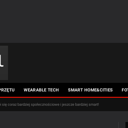
PRZĘTU
WEARABLE TECH
SMART HOME&CITIES
FO
 się coraz bardziej społecznościowe i jeszcze bardziej smart!