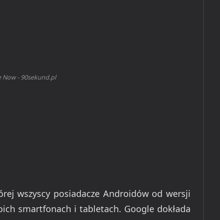
 Now - 90sekund.pl
órej wszyscy posiadacze Androidów od wersji
oich smartfonach i tabletach. Google dokłada