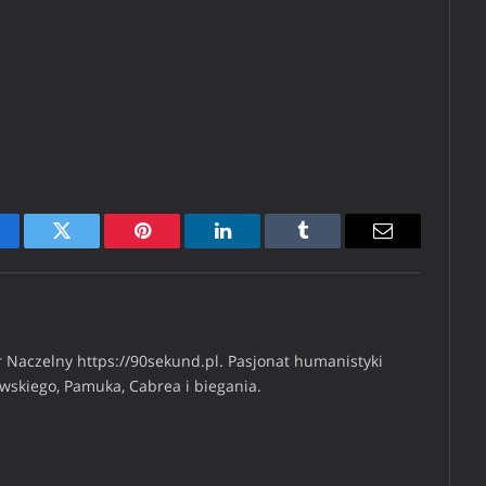
cebook
Twitter
Pinterest
LinkedIn
Tumblr
Email
 Naczelny https://90sekund.pl. Pasjonat humanistyki
iwskiego, Pamuka, Cabrea i biegania.