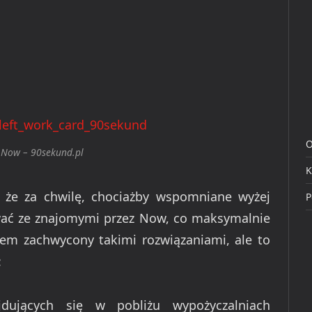
O
 Now – 90sekund.pl
K
, że za chwilę, chociażby wspomniane wyżej
P
ać ze znajomymi przez Now, co maksymalnie
tem zachwycony takimi rozwiązaniami, ale to
:
jdujących się w pobliżu wypożyczalniach