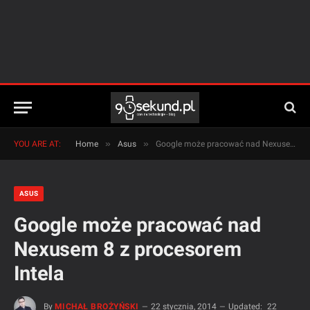
»
»
YOU ARE AT:
Home
Asus
Google może pracować nad Nexusem 8 z procesorem Intela
ASUS
Google może pracować nad
Nexusem 8 z procesorem
Intela
By
MICHAŁ BROŻYŃSKI
22 stycznia, 2014
Updated:
22