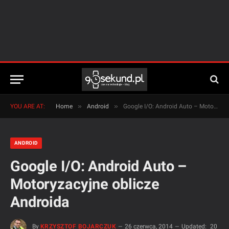
»
»
YOU ARE AT:
Home
Android
Google I/O: Android Auto – Motoryzacyjne oblicze Androida
ANDROID
Google I/O: Android Auto –
Motoryzacyjne oblicze
Androida
By
KRZYSZTOF BOJARCZUK
26 czerwca, 2014
Updated:
20