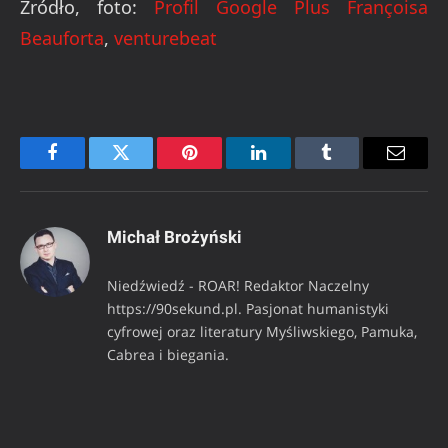
Źródło, foto:
Profil Google Plus Françoisa
Beauforta
,
venturebeat
Facebook
Twitter
Pinterest
LinkedIn
Tumblr
Email
Michał Brożyński
Niedźwiedź - ROAR! Redaktor Naczelny
https://90sekund.pl. Pasjonat humanistyki
cyfrowej oraz literatury Myśliwskiego, Pamuka,
Cabrea i biegania.