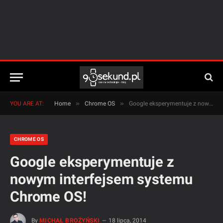
»
»
YOU ARE AT:
Home
Chrome OS
Google eksperymentuje z nowym interfejsem systemu Chrome OS!
CHROME OS
Google eksperymentuje z
nowym interfejsem systemu
Chrome OS!
By
MICHAŁ BROŻYŃSKI
18 lipca, 2014